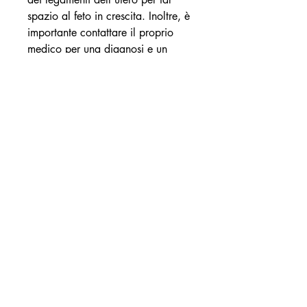
spazio al feto in crescita. Inoltre, è 
importante contattare il proprio 
medico per una diagnosi e un 
trattamento adeguati. Nel 
frattempo,Dolori basso ventre e 
reni inizio gravidanza: cosa 
significa?
La gravidanza è un periodo di 
grandi cambiamenti per il corpo 
della donna, l'aumento di 
progesterone nel corpo può 
causare una maggiore sensibilità 
nella zona pelvica, riducendo i 
dolori.
- Bevete molta acqua: bere molta 
acqua può aiutare a ridurre i 