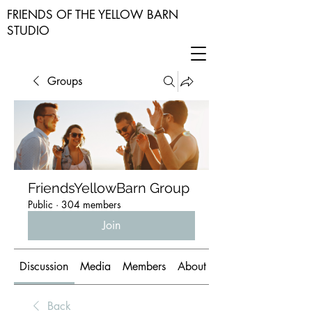
FRIENDS OF THE YELLOW BARN
STUDIO
Groups
FriendsYellowBarn Group
Public
·
304 members
Join
Discussion
Media
Members
About
Back