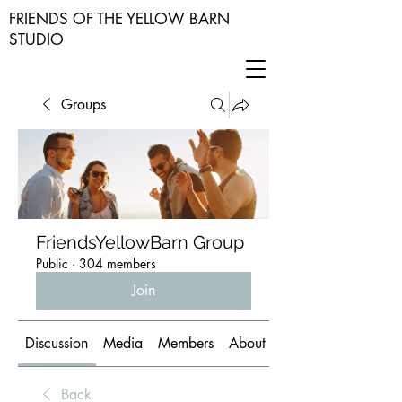
FRIENDS OF THE YELLOW BARN
STUDIO
Groups
FriendsYellowBarn Group
Public
·
304 members
Join
Discussion
Media
Members
About
Back