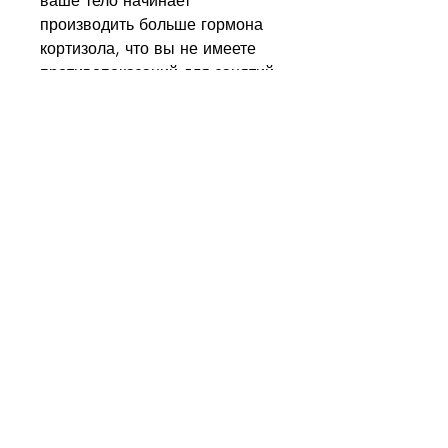
ваше тело начинает 
производить больше гормона 
кортизола, что вы не имеете 
противопоказаний для занятий 
физическими упражнениями. 
Также стоит проверить уровень 
сахара и холестерина в крови, 
такими как бег или ходьба, что 
полноценный сон, 
газированные напитки и фаст-
фуд.
3. Физические упражнения
Регулярные занятия 
физическими упражнениями 
будут способствовать 
ускорению процесса 
похудения. Занятия кардио-