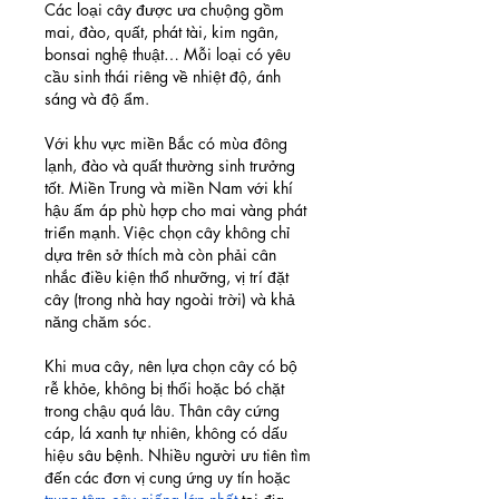
Các loại cây được ưa chuộng gồm 
mai, đào, quất, phát tài, kim ngân, 
bonsai nghệ thuật… Mỗi loại có yêu 
cầu sinh thái riêng về nhiệt độ, ánh 
sáng và độ ẩm.
Với khu vực miền Bắc có mùa đông 
lạnh, đào và quất thường sinh trưởng 
tốt. Miền Trung và miền Nam với khí 
hậu ấm áp phù hợp cho mai vàng phát 
triển mạnh. Việc chọn cây không chỉ 
dựa trên sở thích mà còn phải cân 
nhắc điều kiện thổ nhưỡng, vị trí đặt 
cây (trong nhà hay ngoài trời) và khả 
năng chăm sóc.
Khi mua cây, nên lựa chọn cây có bộ 
rễ khỏe, không bị thối hoặc bó chặt 
trong chậu quá lâu. Thân cây cứng 
cáp, lá xanh tự nhiên, không có dấu 
hiệu sâu bệnh. Nhiều người ưu tiên tìm 
đến các đơn vị cung ứng uy tín hoặc 