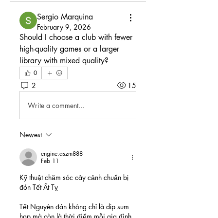
Sergio Marquina
February 9, 2026
Should I choose a club with fewer 
high-quality games or a larger 
library with mixed quality?
0
2
15
Write a comment...
Newest
engine.aszm888
Feb 11
Kỹ thuật chăm sóc cây cảnh chuẩn bị 
đón Tết Ất Tỵ
Tết Nguyên đán không chỉ là dịp sum 
họp mà còn là thời điểm mỗi gia đình 