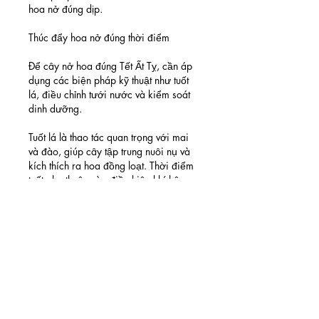
hoa nở đúng dịp.
Thúc đẩy hoa nở đúng thời điểm
Để cây nở hoa đúng Tết Ất Tỵ, cần áp 
dụng các biện pháp kỹ thuật như tuốt 
lá, điều chỉnh tưới nước và kiểm soát 
dinh dưỡng.
Tuốt lá là thao tác quan trọng với mai 
và đào, giúp cây tập trung nuôi nụ và 
kích thích ra hoa đồng loạt. Thời điểm 
tuốt phụ thuộc vào điều kiện khí hậu 
từng vùng. Nếu thời tiết lạnh kéo dài, 
nên tuốt sớm hơn; nếu nắng ấm đến 
sớm, có thể tuốt muộn hơn để tránh nở 
trước Tết.
Việc tăng giảm ánh sáng hoặc che 
chắn tạm thời cũng có thể được áp 
dụng để điều chỉnh tốc độ phát triển 
của nụ hoa.