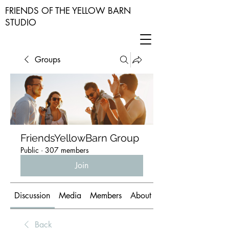
FRIENDS OF THE YELLOW BARN
STUDIO
Groups
FriendsYellowBarn Group
Public
·
307 members
Join
Discussion
Media
Members
About
Back