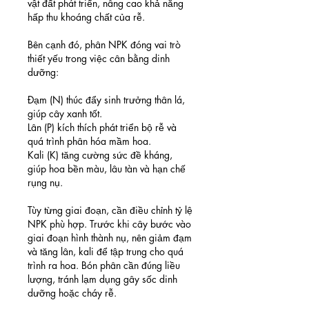
vật đất phát triển, nâng cao khả năng 
hấp thu khoáng chất của rễ.
Bên cạnh đó, phân NPK đóng vai trò 
thiết yếu trong việc cân bằng dinh 
dưỡng:
Đạm (N) thúc đẩy sinh trưởng thân lá, 
giúp cây xanh tốt.
Lân (P) kích thích phát triển bộ rễ và 
quá trình phân hóa mầm hoa.
Kali (K) tăng cường sức đề kháng, 
giúp hoa bền màu, lâu tàn và hạn chế 
rụng nụ.
Tùy từng giai đoạn, cần điều chỉnh tỷ lệ 
NPK phù hợp. Trước khi cây bước vào 
giai đoạn hình thành nụ, nên giảm đạm 
và tăng lân, kali để tập trung cho quá 
trình ra hoa. Bón phân cần đúng liều 
lượng, tránh lạm dụng gây sốc dinh 
dưỡng hoặc cháy rễ.