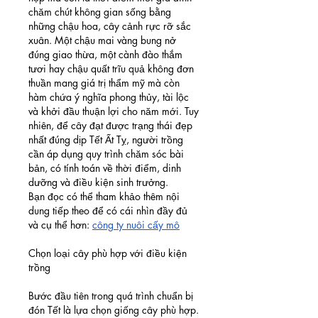
chăm chút không gian sống bằng 
những chậu hoa, cây cảnh rực rỡ sắc 
xuân. Một chậu mai vàng bung nở 
đúng giao thừa, một cành đào thắm 
tươi hay chậu quất trĩu quả không đơn 
thuần mang giá trị thẩm mỹ mà còn 
hàm chứa ý nghĩa phong thủy, tài lộc 
và khởi đầu thuận lợi cho năm mới. Tuy 
nhiên, để cây đạt được trạng thái đẹp 
nhất đúng dịp Tết Ất Tỵ, người trồng 
cần áp dụng quy trình chăm sóc bài 
bản, có tính toán về thời điểm, dinh 
dưỡng và điều kiện sinh trưởng.
Bạn đọc có thể tham khảo thêm nội 
dung tiếp theo để có cái nhìn đầy đủ 
và cụ thể hơn: 
công ty nuôi cấy mô
Chọn loại cây phù hợp với điều kiện 
trồng
Bước đầu tiên trong quá trình chuẩn bị 
đón Tết là lựa chọn giống cây phù hợp. 