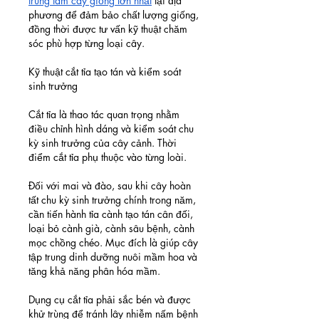
trung tâm cây giống lớn nhất
 tại địa 
phương để đảm bảo chất lượng giống, 
đồng thời được tư vấn kỹ thuật chăm 
sóc phù hợp từng loại cây.
Kỹ thuật cắt tỉa tạo tán và kiểm soát 
sinh trưởng
Cắt tỉa là thao tác quan trọng nhằm 
điều chỉnh hình dáng và kiểm soát chu 
kỳ sinh trưởng của cây cảnh. Thời 
điểm cắt tỉa phụ thuộc vào từng loài.
Đối với mai và đào, sau khi cây hoàn 
tất chu kỳ sinh trưởng chính trong năm, 
cần tiến hành tỉa cành tạo tán cân đối, 
loại bỏ cành già, cành sâu bệnh, cành 
mọc chồng chéo. Mục đích là giúp cây 
tập trung dinh dưỡng nuôi mầm hoa và 
tăng khả năng phân hóa mầm.
Dụng cụ cắt tỉa phải sắc bén và được 
khử trùng để tránh lây nhiễm nấm bệnh 