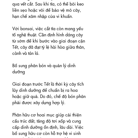
qua vết cắt. Sau khi tỉa, có thể bôi keo 
liền sẹo hoặc vôi để bảo vệ mô cây, 
hạn chế xâm nhập của vi khuẩn.
Với bonsai, việc cắt tỉa còn mang yếu 
tố nghệ thuật. Cần định hình dáng cây 
từ sớm để khi bước vào giai đoạn cận 
Tết, cây đã đạt tỷ lệ hài hòa giữa thân, 
cành và tán lá.
Bổ sung phân bón và quản lý dinh 
dưỡng
Giai đoạn trước Tết là thời kỳ cây tích 
lũy dinh dưỡng để chuẩn bị ra hoa 
hoặc giữ quả. Do đó, chế độ bón phân 
phải được xây dựng hợp lý.
Phân hữu cơ hoai mục giúp cải thiện 
cấu trúc đất, tăng độ tơi xốp và cung 
cấp dinh dưỡng ổn định, lâu dài. Việc 
bổ sung hữu cơ còn hỗ trợ hệ vi sinh 