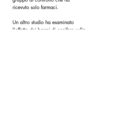
ricevuto solo farmaci.
Un altro studio ha esaminato 
l'effetto dei bagni di conifere sulla 
funzione sessuale negli uomini con 
adenoma prostatico. I risultati 
hanno mostrato un miglioramento 
significativo della funzione 
sessuale dopo il trattamento con i 
bagni di conifere.
Controindicazioni e precauzioni
I bagni di conifere sono 
generalmente considerati sicuri, i 
bagni di conifere sembrano essere 
efficaci nel ridurre 
l'infiammazione, ma quelli 