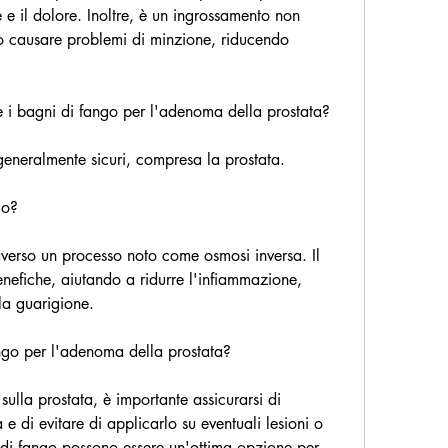
 e il dolore. Inoltre, è un ingrossamento non 
ò causare problemi di minzione, riducendo 
re i bagni di fango per l'adenoma della prostata?
eneralmente sicuri, compresa la prostata. 
go?
verso un processo noto come osmosi inversa. Il 
nefiche, aiutando a ridurre l'infiammazione, 
la guarigione.
ngo per l'adenoma della prostata?
ulla prostata, è importante assicurarsi di 
 e di evitare di applicarlo su eventuali lesioni o 
ni di fango possono essere un'ottima opzione per 