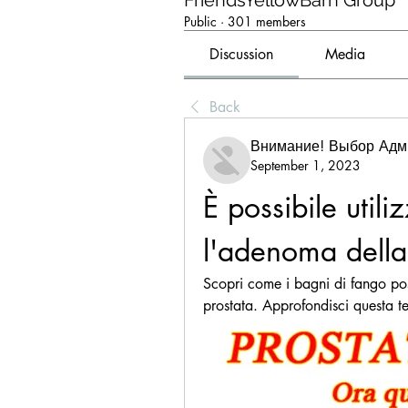
FriendsYellowBarn Group
Public
·
301 members
Discussion
Media
Back
Внимание! Выбор Адм
September 1, 2023
È possibile util
l'adenoma della
Scopri come i bagni di fango pos
prostata. Approfondisci questa ter