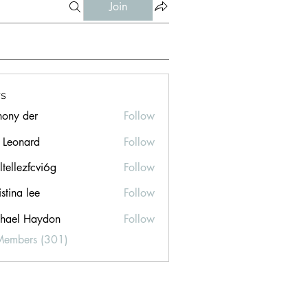
Join
s
hony der
Follow
l Leonard
Follow
ltellezfcvi6g
Follow
ezfcvi6g
stina lee
Follow
hael Haydon
Follow
Members (301)