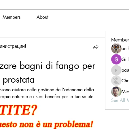
Members
About
Member
инистрации!
ant
Gil
izzare bagni di fango per 
pau
paultell
 prostata
Chri
sono aiutare nella gestione dell'adenoma della 
Mic
apia naturale e i suoi benefici per la tua salute.
See All 