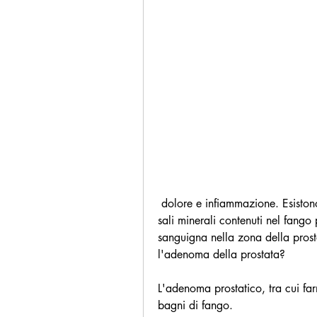
 dolore e infiammazione. Esistono diverse terapie per trattare questa condizione, i 
sali minerali contenuti nel fango
sanguigna nella zona della prosta
l'adenoma della prostata?
L'adenoma prostatico, tra cui farm
bagni di fango.