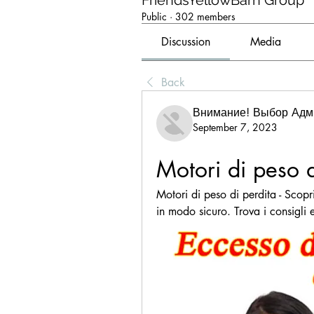
FriendsYellowBarn Group
Public
·
302 members
Discussion
Media
Back
Внимание! Выбор Адм
September 7, 2023
Motori di peso d
Motori di peso di perdita - Scopr
in modo sicuro. Trova i consigli e