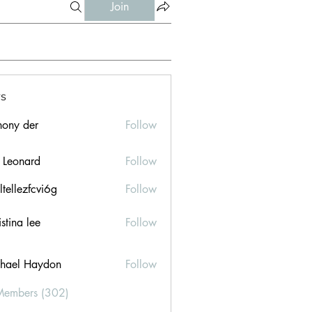
Join
s
hony der
Follow
l Leonard
Follow
ltellezfcvi6g
Follow
ezfcvi6g
stina lee
Follow
hael Haydon
Follow
Members (302)