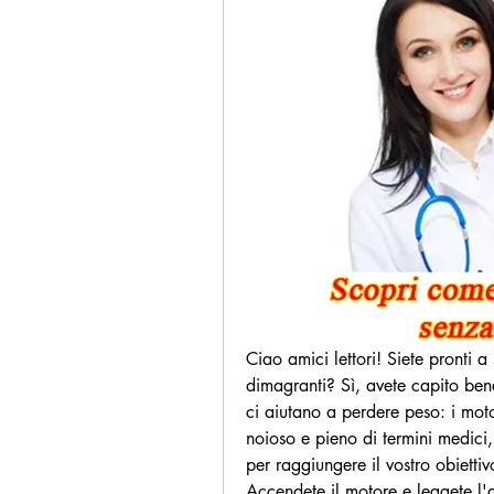
Ciao amici lettori! Siete pronti 
dimagranti? Sì, avete capito bene
ci aiutano a perdere peso: i moto
noioso e pieno di termini medici, 
per raggiungere il vostro obiettiv
Accendete il motore e leggete l'