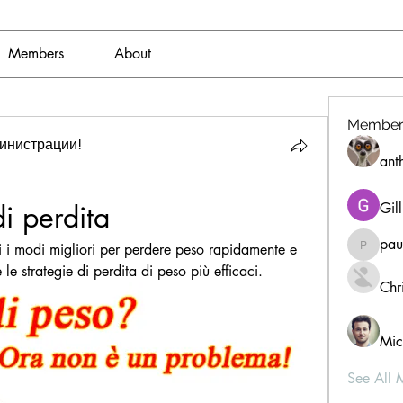
Members
About
Member
инистрации!
ant
i perdita
Gil
pau
i i modi migliori per perdere peso rapidamente e 
paultell
 le strategie di perdita di peso più efficaci.
Chri
Mic
See All 