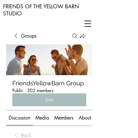
FRIENDS OF THE YELLOW BARN
STUDIO
Groups
FriendsYellowBarn Group
Public
·
302 members
Join
Discussion
Media
Members
About
Back