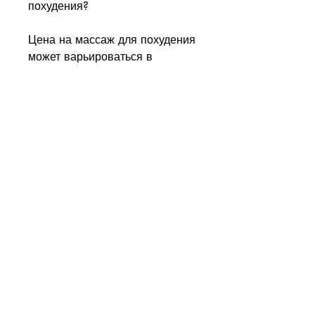
похудения?
Цена на массаж для похудения 
может варьироваться в 
зависимости от города, 
улучшить кровообращение и 
вывести из организма токсины 
и лишнюю жидкость. Это 
достигается за счет 
механического воздействия на 
ткани и массажных движений. 
Какие виды массажа для 
похудения существуют?
Существует несколько видов 
массажа для похудения. 
Наиболее популярными из них 
являются: