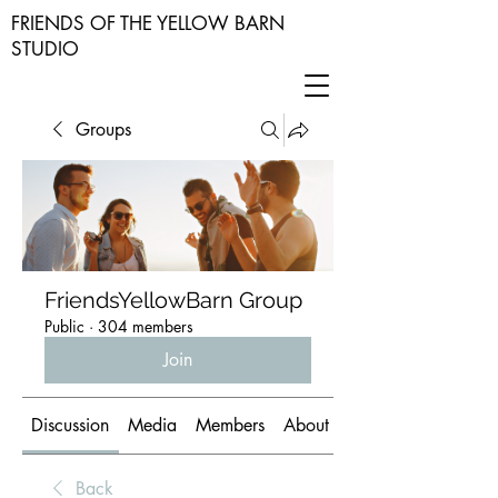
FRIENDS OF THE YELLOW BARN
STUDIO
Groups
FriendsYellowBarn Group
Public
·
304 members
Join
Discussion
Media
Members
About
Back