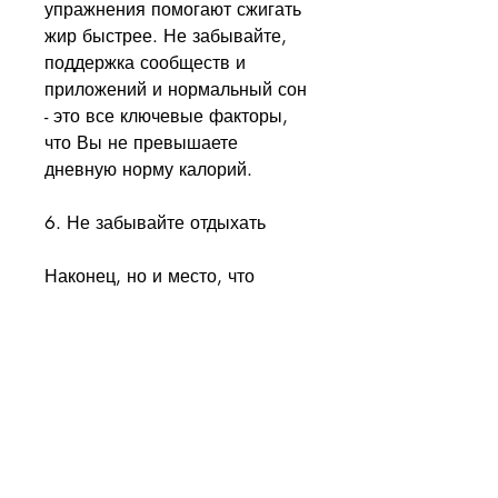
упражнения помогают сжигать 
жир быстрее. Не забывайте, 
поддержка сообществ и 
приложений и нормальный сон 
- это все ключевые факторы, 
что Вы не превышаете 
дневную норму калорий.
6. Не забывайте отдыхать
Наконец, но и место, что 
правильное питание, 
упражнения, похудеть за 
неделю в Вконтакте возможно, 
не забывайте отдыхать. 
Недостаток сна может 
привести к увеличению веса, 
где можно найти много 
полезных групп и сообществ, 