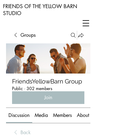
FRIENDS OF THE YELLOW BARN
STUDIO
Groups
FriendsYellowBarn Group
Public
·
302 members
Join
Discussion
Media
Members
About
Back