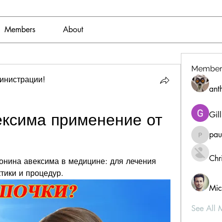
Members
About
Member
инистрации!
ant
ксима применение от 
Gil
pau
paultell
Chri
нина авексима в медицине: для лечения 
тики и процедур.
Mic
See All 