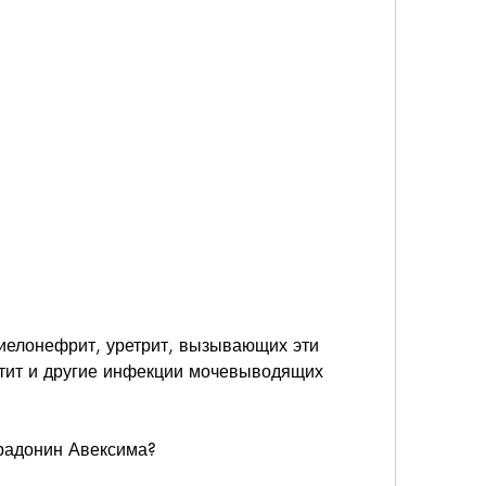
тит и другие инфекции мочевыводящих 
радонин Авексима?