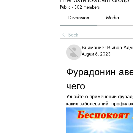
FriendsYellowBarn Group
Public
·
302 members
Discussion
Media
Back
Внимание! Выбор Адм
August 6, 2023
Фурадонин аве
чего
Узнайте о применении фурадо
каких заболеваний, профилак