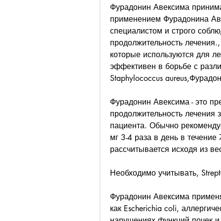
Фурадонин Авексима принимае
применением Фурадонина Аве
специалистом и строго соблю
продолжительность лечения.
которые используются для л
эффективен в борьбе с разл
Staphylococcus aureus,Фурадо
Фурадонин Авексима - это пре
продолжительность лечения з
пациента. Обычно рекомендуе
мг 3-4 раза в день в течение 
рассчитывается исходя из вес
Необходимо учитывать, Strepto
Фурадонин Авексима применяе
как Escherichia coli, аллерги
нарушениях функций почек и