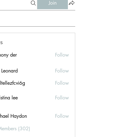
Join
s
hony der
Follow
l Leonard
Follow
ltellezfcvi6g
Follow
ezfcvi6g
stina lee
Follow
hael Haydon
Follow
Members (302)