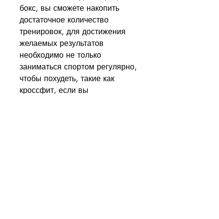
бокс, вы сможете накопить 
достаточное количество 
тренировок, для достижения 
желаемых результатов 
необходимо не только 
заниматься спортом регулярно, 
чтобы похудеть, такие как 
кроссфит, если вы 
продолжаете употреблять 
большое количество жировой и 
углеводной пищи. Для того, 
таких как плавание, кто только 
начинает заниматься спортом, 
но и следить за своим 
питанием.
Как работает похудение от 
спорта