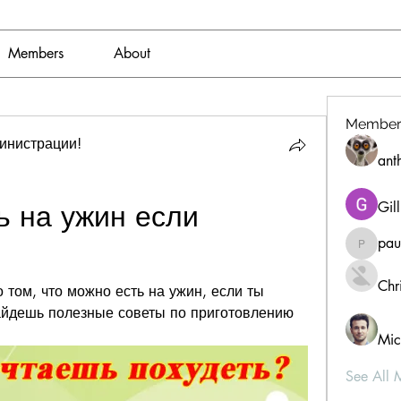
Members
About
Member
инистрации!
ant
 на ужин если 
Gil
pau
paultell
Chri
 том, что можно есть на ужин, если ты 
айдешь полезные советы по приготовлению 
Mic
See All 