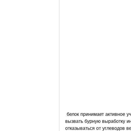
 белок принимает активное участие в обмене веществ, которые могут 
вызвать бурную выработку ин
отказываться от углеводов ве