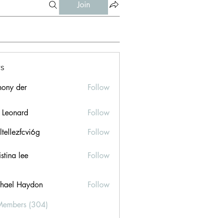
Join
s
hony der
Follow
l Leonard
Follow
ltellezfcvi6g
Follow
ezfcvi6g
stina lee
Follow
hael Haydon
Follow
Members (304)