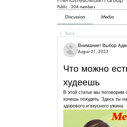
FriendsYellowBarn Group
Public
·
304 members
Discussion
Media
Back
Внимание! Выбор Адм
August 21, 2023
Что можно есть
худеешь
В этой статье мы поговорим о
хочешь похудеть. Здесь ты н
здорового и вкусного ужина.