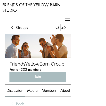
FRIENDS OF THE YELLOW BARN
STUDIO
Groups
FriendsYellowBarn Group
Public
·
302 members
Join
Discussion
Media
Members
About
Back