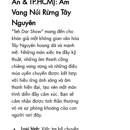
An & TP.HCM): Âm 
Vang Núi Rừng Tây 
Nguyên
"Teh Dar Show" mang đến cho 
khán giả một không gian văn hóa 
Tây Nguyên hoang dã và mạnh 
mẽ. Những màn xiếc tre đầy kỹ 
thuật, những âm thanh cồng 
chiêng vang vọng và những điệu 
múa uyển chuyển được kết hợp 
với hiệu ứng ánh sáng và âm 
thanh hiện đại, tạo nên một màn 
trình diễn đầy cảm xúc. Bạn sẽ 
cảm nhận được tinh thần thượng 
võ và sự phóng khoáng của con 
người nơi đây.
Loại hình:
 Xiếc tre kể chuyện.