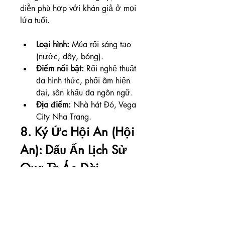
diễn phù hợp với khán giả ở mọi 
lứa tuổi.
Loại hình:
 Múa rối sáng tạo 
(nước, dây, bóng).
Điểm nổi bật:
 Rối nghệ thuật 
đa hình thức, phối âm hiện 
đại, sân khấu đa ngôn ngữ.
Địa điểm:
 Nhà hát Đó, Vega 
City Nha Trang.
8. Ký Ức Hội An (Hội 
An): Dấu Ấn Lịch Sử 
Qua Tà Áo Dài
"Ký Ức Hội An" không chỉ là một 
show diễn, đó là một chuyến du 
hành ngược dòng thời gian, đưa 
bạn đến với những giai đoạn lịch 