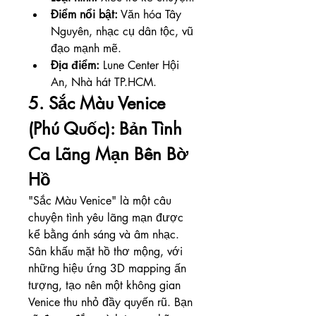
Điểm nổi bật:
 Văn hóa Tây 
Nguyên, nhạc cụ dân tộc, vũ 
đạo mạnh mẽ.
Địa điểm:
 Lune Center Hội 
An, Nhà hát TP.HCM.
5. Sắc Màu Venice 
(Phú Quốc): Bản Tình 
Ca Lãng Mạn Bên Bờ 
Hồ
"Sắc Màu Venice" là một câu 
chuyện tình yêu lãng mạn được 
kể bằng ánh sáng và âm nhạc. 
Sân khấu mặt hồ thơ mộng, với 
những hiệu ứng 3D mapping ấn 
tượng, tạo nên một không gian 
Venice thu nhỏ đầy quyến rũ. Bạn 