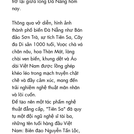
trở lại giữa lòng Đà Nẵng hôm 
nay.
Thông qua vở diễn, hình ảnh 
thành phố biển Đà Nẵng như Bán 
đảo Sơn Trà, sự tích Tiên Sa, Cây 
đa Di sản 1000 tuổi, Voọc chà vá 
chân nâu, hoa Thàn Mát, làng 
chài ven biển, khung dệt và Áo 
dài Việt Nam được lồng ghép 
khéo léo trong mạch truyện chặt 
chẽ và đầy cảm xúc, mang đến 
trải nghiệm nghệ thuật mãn nhãn 
và lôi cuốn.
Để tạo nên một tác phẩm nghệ 
thuật đẳng cấp, "Tiên Sa" đã quy 
tụ một đội ngũ nghệ sĩ tài ba, 
những tên tuổi hàng đầu Việt 
Nam: Biên đạo Nguyễn Tấn Lộc, 