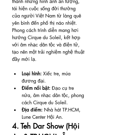
thành những hình ảnh ấn tượng, 
tái hiện cuộc sống đời thường 
của người Việt Nam từ làng quê 
yên bình đến phố thị náo nhiệt. 
Phong cách trình diễn mang hơi 
hướng Cirque du Soleil, kết hợp 
với âm nhạc dân tộc và điện tử, 
tạo nên một trải nghiệm nghệ thuật 
đầy mới lạ.
Loại hình:
 Xiếc tre, múa 
đương đại.
Điểm nổi bật:
 Đạo cụ tre 
nứa, âm nhạc dân tộc, phong 
cách Cirque du Soleil.
Địa điểm:
 Nhà hát TP.HCM, 
Lune Center Hội An.
4. Teh Dar Show (Hội 