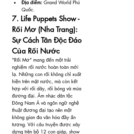
Địa điểm:
 Grand World Phú 
Quốc.
7. Life Puppets Show - 
Rối Mơ (Nha Trang): 
Sự Cách Tân Độc Đáo 
Của Rối Nước
"Rối Mơ" mang đến một trải 
nghiệm rối nước hoàn toàn mới 
lạ. Những con rối không chỉ xuất 
hiện trên mặt nước, mà còn kết 
hợp với rối dây, rối bóng và múa 
đương đại. Âm nhạc dân tộc 
Đông Nam Á và ngôn ngữ nghệ 
thuật đương đại tạo nên một 
không gian đa văn hóa đầy ấn 
tượng. Với câu truyện được xây 
dựng trên bộ 12 con giáp, show 