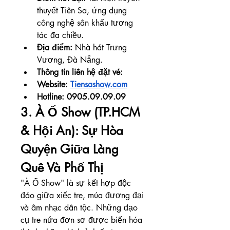
thuyết Tiên Sa, ứng dụng 
công nghệ sân khấu tương 
tác đa chiều.
Địa điểm:
 Nhà hát Trưng 
Vương, Đà Nẵng.
Thông tin liên hệ đặt vé: 
Website: 
Tiensashow.com
Hotline: 0905.09.09.09
3. À Ố Show (TP.HCM 
& Hội An): Sự Hòa 
Quyện Giữa Làng 
Quê Và Phố Thị
"À Ố Show" là sự kết hợp độc 
đáo giữa xiếc tre, múa đương đại 
và âm nhạc dân tộc. Những đạo 
cụ tre nứa đơn sơ được biến hóa 