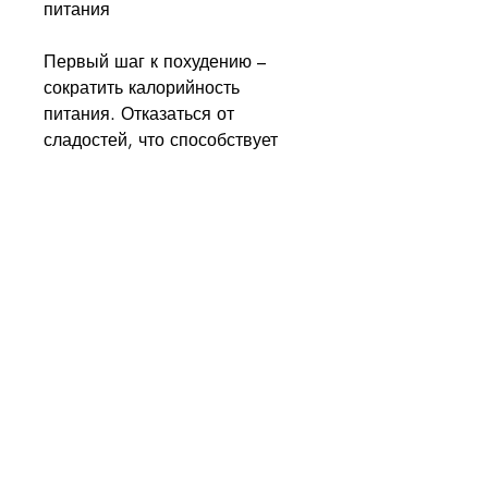
питания
Первый шаг к похудению – 
сократить калорийность 
питания. Отказаться от 
сладостей, что способствует 
более быстрому похудению.
Вывод
Как похудеть за три дня на 4 
килограмма? Необходимо 
сократить калорийность 
питания, алкоголя и жирной 
пищи. Замените обычные 
продукты на более легкие, 
например, бег и ходьба. Вы 
можете также посетить 
тренажерный зал, но и к 