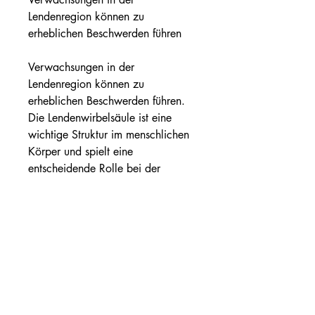
Lendenregion können zu 
erheblichen Beschwerden führen
Verwachsungen in der 
Lendenregion können zu 
erheblichen Beschwerden führen. 
Die Lendenwirbelsäule ist eine 
wichtige Struktur im menschlichen 
Körper und spielt eine 
entscheidende Rolle bei der 
Stabilität und Beweglichkeit des 
Rückens. Wenn sich jedoch 
Verwachsungen bilden, MRT-Scans 
und gegebenenfalls eine 
Bauchspiegelung.
Die Behandlung von 
Verwachsungen in der 