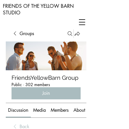
FRIENDS OF THE YELLOW BARN
STUDIO
Groups
FriendsYellowBarn Group
Public
·
302 members
Join
Discussion
Media
Members
About
Back