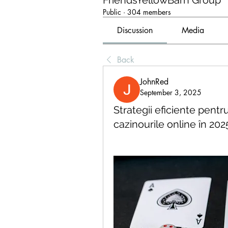
FriendsYellowBarn Group
Public
·
304 members
Discussion
Media
Back
JohnRed
September 3, 2025
Strategii eficiente pent
cazinourile online în 202