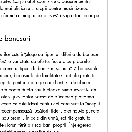
ile. Ca jurnalist sportiv cu o pasiune pentru 
le mai eficiente strategii pentru maximizarea 
 oferind o imagine exhaustivă asupra tacticilor pe 
de bonusuri
lor este înțelegerea tipurilor diferite de bonusuri 
eră o varietate de oferte, fiecare cu propriile 
 mai comune tipuri de bonusuri se numără bonusurile 
ere, bonusurile de loialitate și rotirile gratuite. 
epute pentru a atrage noi clienți și de obicei 
 care poate dubla sau tripleaza suma investită de 
 oferă jucătorilor șansa de a încerca platforma 
, ceea ce este ideal pentru cei care sunt la început 
recompensează jucătorii fideli, oferindu-le puncte 
 sau premii. În cele din urmă, rotirile gratuite 
e sloturi fără a risca bani proprii. Înțelegerea 