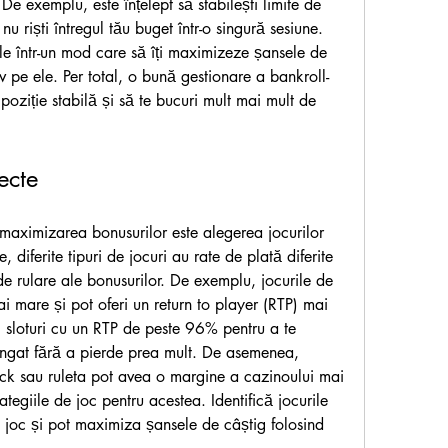
e exemplu, este înțelept să stabilești limite de 
nu riști întregul tău buget într-o singură sesiune. 
e într-un mod care să îți maximizeze șansele de 
v pe ele. Per total, o bună gestionare a bankroll-
o poziție stabilă și să te bucuri mult mai mult de 
ecte
 maximizarea bonusurilor este alegerea jocurilor 
, diferite tipuri de jocuri au rate de plată diferite 
e de rulare ale bonusurilor. De exemplu, jocurile de 
ai mare și pot oferi un return to player (RTP) mai 
 sloturi cu un RTP de peste 96% pentru a te 
ngat fără a pierde prea mult. De asemenea, 
k sau ruleta pot avea o margine a cazinoului mai 
ategiile de joc pentru acestea. Identifică jocurile 
e joc și pot maximiza șansele de câștig folosind 