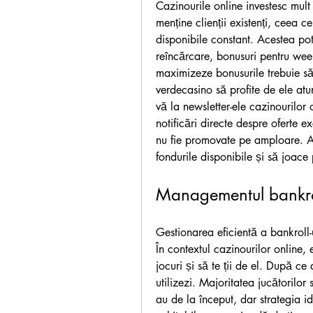
Cazinourile online investesc mult 
menține clienții existenți, ceea c
disponibile constant. Acestea pot
reîncărcare, bonusuri pentru week
maximizeze bonusurile trebuie să 
verdecasino să profite de ele at
vă la newsletter-ele cazinourilor 
notificări directe despre oferte e
nu fie promovate pe amploare. A
fondurile disponibile și să joace
Managementul bankrol
Gestionarea eficientă a bankroll-u
În contextul cazinourilor online, 
jocuri și să te ții de el. După ce 
utilizezi. Majoritatea jucătorilor 
au de la început, dar strategia id