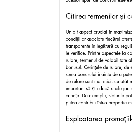
acestor tipuri de bonusuri este es
Citirea termenilor și c
Un alt aspect crucial în maximizar
condițiilor asociate fiecărei ofer
transparente în legătură cu regulil
le verifice. Printre aspectele la c
rulare, termenul de valabilitate al
bonusul. Cerințele de rulare, de e
suma bonusului înainte de a putea 
de rulare sunt mai mici, cu atât 
important să știi dacă unele jocur
cerințe. De exemplu, sloturile po
putea contribui într-o proporție 
Exploatarea promoțiilo