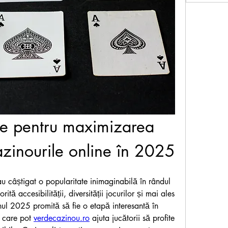
nte pentru maximizarea 
azinourile online în 2025
 au câștigat o popularitate inimaginabilă în rândul 
ită accesibilității, diversității jocurilor și mai ales 
nul 2025 promită să fie o etapă interesantă în 
i care pot 
verdecazinou.ro
 ajuta jucătorii să profite 