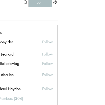
Join
s
hony der
Follow
l Leonard
Follow
ltellezfcvi6g
Follow
ezfcvi6g
stina lee
Follow
hael Haydon
Follow
Members (304)