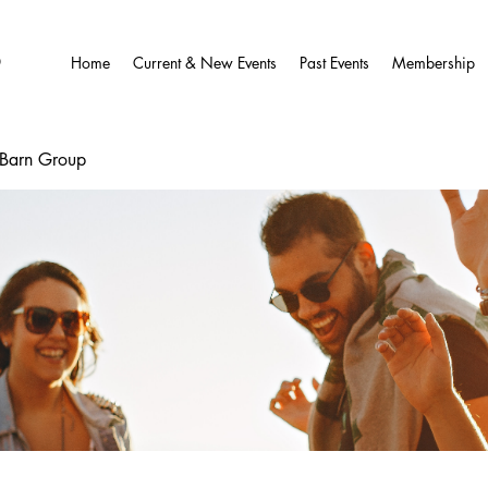
O
Home
Current & New Events
Past Events
Membership
wBarn Group