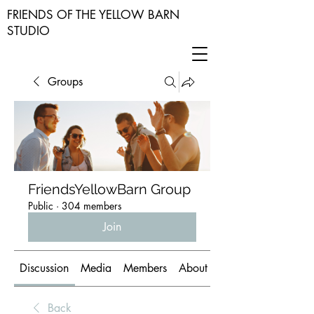
FRIENDS OF THE YELLOW BARN
STUDIO
Groups
FriendsYellowBarn Group
Public
·
304 members
Join
Discussion
Media
Members
About
Back