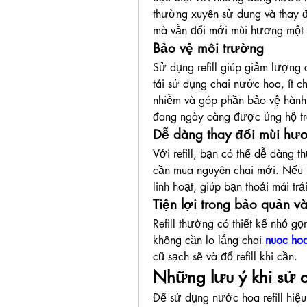
thường xuyên sử dụng và thay đổ
mà vẫn đổi mới mùi hương một c
Bảo vệ môi trường
Sử dụng refill giúp giảm lượng c
tái sử dụng chai nước hoa, ít ch
nhiễm và góp phần bảo vệ hành 
đang ngày càng được ủng hộ trê
Dễ dàng thay đổi mùi hư
Với refill, bạn có thể dễ dàng 
cần mua nguyên chai mới. Nếu bạ
linh hoạt, giúp bạn thoải mái tr
Tiện lợi trong bảo quản v
Refill thường có thiết kế nhỏ g
không cần lo lắng chai 
nuoc hoa
cũ sạch sẽ và đổ refill khi cần.
Những lưu ý khi sử d
Để sử dụng nước hoa refill hiệu