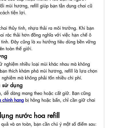
i mùi hương, refill giúp bạn tận dụng chai cũ 
ách tiện lợi.
hai thủy tinh, nhựa thải ra môi trường. Khi bạn 
ai rác thải hơn đồng nghĩa với việc hạn chế ô 
tinh. Đây cũng là xu hướng tiêu dùng bền vững 
n toàn thế giới.
ơng
thử nghiệm nhiều loại mùi khác nhau mà không 
n thích khám phá mùi hương, refill là lựa chọn 
ải nghiệm mà không phải tốn nhiều chi phí.
à sử dụng
ọn, dễ dàng mang theo hoặc cất giữ. Bạn cũng 
 chinh hang
 bị hỏng hoặc bẩn, chỉ cần giữ chai 
ụng nước hoa refill
 quả và an toàn, bạn cần chú ý một số điểm sau: