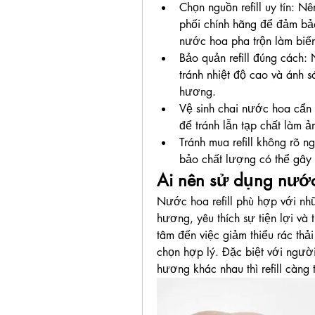
Chọn nguồn refill uy tín: N
phối chính hãng để đảm bảo
nước hoa pha trộn làm biế
Bảo quản refill đúng cách: 
tránh nhiệt độ cao và ánh s
hương.
Vệ sinh chai nước hoa cẩn t
để tránh lẫn tạp chất làm
Tránh mua refill không rõ 
bảo chất lượng có thể gây
Ai nên sử dụng nước 
Nước hoa refill phù hợp với nh
hương, yêu thích sự tiện lợi và 
tâm đến việc giảm thiểu rác thải
chọn hợp lý. Đặc biệt với ngườ
hương khác nhau thì refill càng 