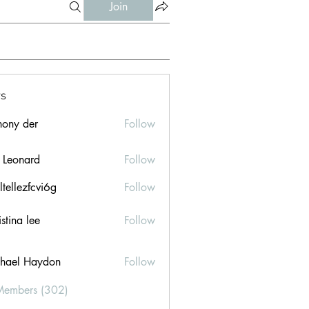
Join
s
hony der
Follow
l Leonard
Follow
ltellezfcvi6g
Follow
ezfcvi6g
stina lee
Follow
hael Haydon
Follow
Members (302)