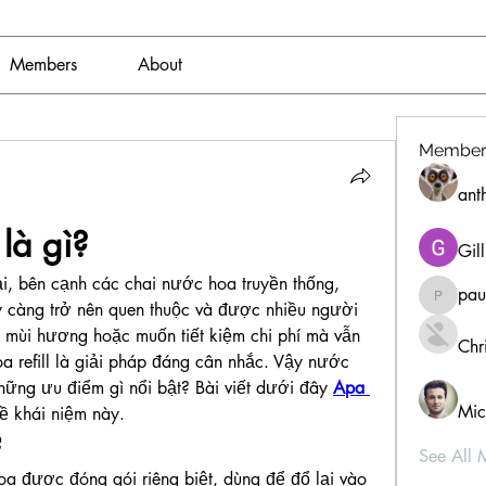
Members
About
Member
ant
là gì?
Gil
i, bên cạnh các chai nước hoa truyền thống, 
pau
paultell
y càng trở nên quen thuộc và được nhiều người 
mùi hương hoặc muốn tiết kiệm chi phí mà vẫn 
Chri
 refill là giải pháp đáng cân nhắc. Vậy nước 
 những ưu điểm gì nổi bật? Bài viết dưới đây 
Apa 
Mic
về khái niệm này.
?
See All 
a được đóng gói riêng biệt, dùng để đổ lại vào 