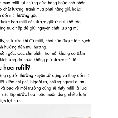
ên mua refill tại những cửa hàng hoặc nhà phân 
 chất lượng, tránh mua phải hàng giả hoặc 
n đổi mùi hương gốc.
Nước hoa refill nên được giữ ở nơi khô ráo, 
áng trực tiếp để giữ nguyên chất lượng mùi 
hận: Trước khi đổ refill, chai cần được làm sạch 
 ảnh hưởng đến mùi hương.
nguồn gốc: Các sản phẩm trôi nổi không có đảm 
 kích ứng da hoặc không giữ được mùi lâu.
hoa refill?
ững người thường xuyên sử dụng và thay đổi mùi 
tiết kiệm chi phí. Ngoài ra, những người quan 
 và bảo vệ môi trường cũng sẽ thấy refill là lựa 
i sưu tập nước hoa hoặc muốn dùng nhiều loại 
tiện lợi hơn.