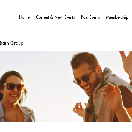
O
Home
Current & New Events
Past Events
Membership
wBarn Group