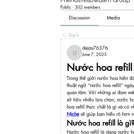
FriendsYellowBarn Group
Public
·
302 members
Discussion
Media
Back
dejas76376
June 7, 2025
dejas76376
Nước hoa refill 
Trong thế giới nước hoa hiện đạ
thuật ngữ “nước hoa refill” ngà
quan tâm. Với những ai đam mê 
sở hữu nhiều lựa chọn, nước hoa
hoa refill thực chất là gì và có
Niche
 sẽ giúp bạn hiểu rõ hơn 
Nước hoa refill là gì
Nước hoa refill là dạng nước ho