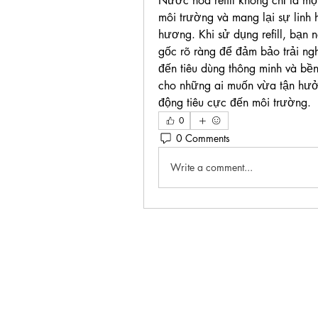
Nước hoa refill không chỉ là mộ
môi trường và mang lại sự linh 
hương. Khi sử dụng refill, bạn 
gốc rõ ràng để đảm bảo trải ng
đến tiêu dùng thông minh và bề
cho những ai muốn vừa tận hưởn
động tiêu cực đến môi trường.
0
0 Comments
Write a comment...