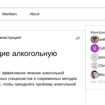
Members
About
Member
инистрации!
ant
Gil
ие алкогольную 
pau
paultell
Chri
 эффективное лечение алкогольной 
Mic
ных специалистов и современных методов. 
See All 
 чтобы преодолеть проблему алкогольной 