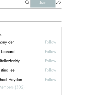
Join
s
hony der
Follow
l Leonard
Follow
ltellezfcvi6g
Follow
ezfcvi6g
stina lee
Follow
hael Haydon
Follow
Members (302)